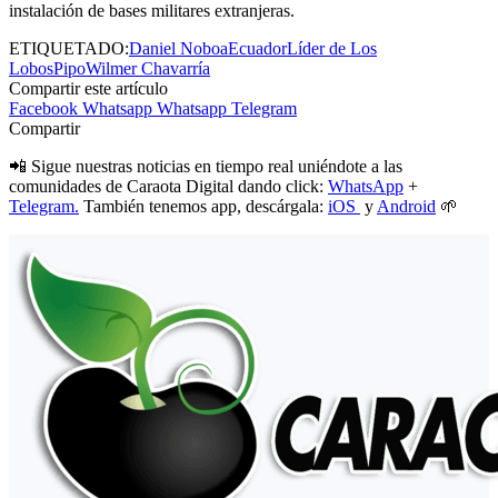
instalación de bases militares extranjeras.
ETIQUETADO:
Daniel Noboa
Ecuador
Líder de Los
Lobos
Pipo
Wilmer Chavarría
Compartir este artículo
Facebook
Whatsapp
Whatsapp
Telegram
Compartir
📲 Sigue nuestras noticias en tiempo real uniéndote a las
comunidades de Caraota Digital dando click:
WhatsApp
+
Telegram.
También tenemos app, descárgala:
iOS
y
Android
🌱