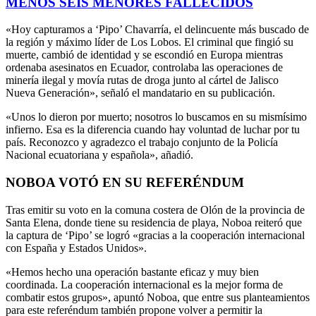
MENOS SEIS MENORES FALLECIDOS
«Hoy capturamos a ‘Pipo’ Chavarría, el delincuente más buscado de
la región y máximo líder de Los Lobos. El criminal que fingió su
muerte, cambió de identidad y se escondió en Europa mientras
ordenaba asesinatos en Ecuador, controlaba las operaciones de
minería ilegal y movía rutas de droga junto al cártel de Jalisco
Nueva Generación», señaló el mandatario en su publicación.
«Unos lo dieron por muerto; nosotros lo buscamos en su mismísimo
infierno. Esa es la diferencia cuando hay voluntad de luchar por tu
país. Reconozco y agradezco el trabajo conjunto de la Policía
Nacional ecuatoriana y española», añadió.
NOBOA VOTÓ EN SU REFERÉNDUM
Tras emitir su voto en la comuna costera de Olón de la provincia de
Santa Elena, donde tiene su residencia de playa, Noboa reiteró que
la captura de ‘Pipo’ se logró «gracias a la cooperación internacional
con España y Estados Unidos».
«Hemos hecho una operación bastante eficaz y muy bien
coordinada. La cooperación internacional es la mejor forma de
combatir estos grupos», apuntó Noboa, que entre sus planteamientos
para este referéndum también propone volver a permitir la