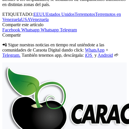
en distintas zonas del país.
ETIQUETADO:
EEUU
Estados Unidos
Terremotos
Terremotos en
Venezuela
USA
Venezuela
Compartir este artículo
Facebook
Whatsapp
Whatsapp
Telegram
Compartir
📲 Sigue nuestras noticias en tiempo real uniéndote a las
comunidades de Caraota Digital dando click:
WhatsApp
+
Telegram.
También tenemos app, descárgala:
iOS
y
Android
🌱