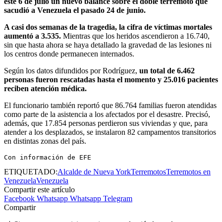
este 6 de julio un nuevo balance sobre el doble terremoto que
sacudió a Venezuela el pasado 24 de junio.
A casi dos semanas de la tragedia, la cifra de víctimas mortales
aumentó a 3.535.
Mientras que los heridos ascendieron a 16.740,
sin que hasta ahora se haya detallado la gravedad de las lesiones ni
los centros donde permanecen internados.
Según los datos difundidos por Rodríguez,
un total de 6.462
personas fueron rescatadas hasta el momento y 25.016 pacientes
reciben atención médica.
El funcionario también reportó que 86.764 familias fueron atendidas
como parte de la asistencia a los afectados por el desastre. Precisó,
además, que 17.854 personas perdieron sus viviendas y que, para
atender a los desplazados, se instalaron 82 campamentos transitorios
en distintas zonas del país.
Con información de EFE
ETIQUETADO:
Alcalde de Nueva York
Terremotos
Terremotos en
Venezuela
Venezuela
Compartir este artículo
Facebook
Whatsapp
Whatsapp
Telegram
Compartir