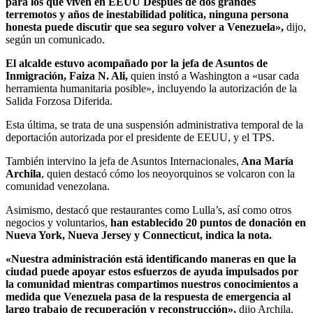
para los que viven en EEUU Después de dos grandes
terremotos y años de inestabilidad política, ninguna persona
honesta puede discutir que sea seguro volver a Venezuela»,
dijo,
según un comunicado.
El alcalde estuvo acompañado por la jefa de Asuntos de
Inmigración, Faiza N. Ali,
quien instó a Washington a «usar cada
herramienta humanitaria posible», incluyendo la autorización de la
Salida Forzosa Diferida.
Esta última, se trata de una suspensión administrativa temporal de la
deportación autorizada por el presidente de EEUU, y el TPS.
También intervino la jefa de Asuntos Internacionales,
Ana María
Archila
, quien destacó cómo los neoyorquinos se volcaron con la
comunidad venezolana.
Asimismo, destacó que restaurantes como Lulla’s, así como otros
negocios y voluntarios,
han establecido 20 puntos de donación en
Nueva York, Nueva Jersey y Connecticut, indica la nota.
«Nuestra administración está identificando maneras en que la
ciudad puede apoyar estos esfuerzos de ayuda impulsados por
la comunidad mientras compartimos nuestros conocimientos a
medida que Venezuela pasa de la respuesta de emergencia al
largo trabajo de recuperación y reconstrucción»,
dijo Archila.