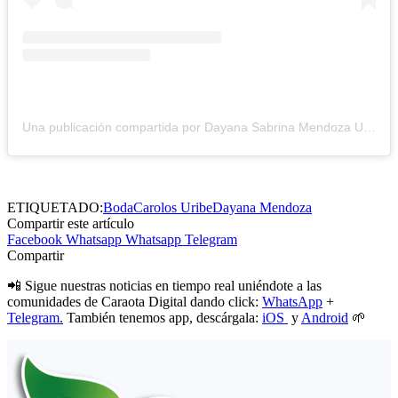
Una publicación compartida por Dayana Sabrina Mendoza Uribe (@dayanamendoza)
ETIQUETADO:
Boda
Carolos Uribe
Dayana Mendoza
Compartir este artículo
Facebook
Whatsapp
Whatsapp
Telegram
Compartir
📲 Sigue nuestras noticias en tiempo real uniéndote a las
comunidades de Caraota Digital dando click:
WhatsApp
+
Telegram.
También tenemos app, descárgala:
iOS
y
Android
🌱