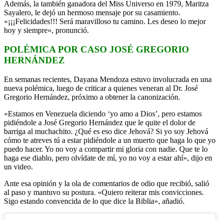
Además, la también ganadora del Miss Universo en 1979, Maritza
Sayalero, le dejó un hermoso mensaje por su casamiento.
«¡¡¡Felicidades!!! Será maravilloso tu camino. Les deseo lo mejor
hoy y siempre», pronunció.
POLÉMICA POR CASO JOSÉ GREGORIO
HERNÁNDEZ
En semanas recientes, Dayana Mendoza estuvo involucrada en una
nueva polémica, luego de criticar a quienes veneran al Dr. José
Gregorio Hernández, próximo a obtener la canonización.
«Estamos en Venezuela diciendo ‘yo amo a Dios’, pero estamos
pidiéndole a José Gregorio Hernández que le quite el dolor de
barriga al muchachito. ¿Qué es eso dice Jehová? Si yo soy Jehová
cómo te atreves tú a estar pidiéndole a un muerto que haga lo que yo
puedo hacer. Yo no voy a compartir mi gloria con nadie. Que te lo
haga ese diablo, pero olvídate de mí, yo no voy a estar ahí», dijo en
un video.
Ante esa opinión y la ola de comentarios de odio que recibió, salió
al paso y mantuvo su postura. «Quiero reiterar mis convicciones.
Sigo estando convencida de lo que dice la Biblia», añadió.