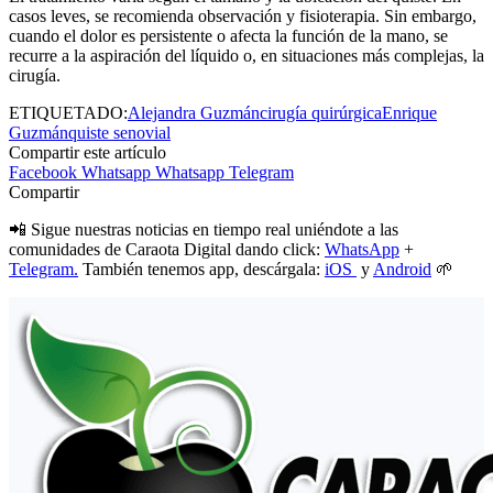
casos leves, se recomienda observación y fisioterapia. Sin embargo,
cuando el dolor es persistente o afecta la función de la mano, se
recurre a la aspiración del líquido o, en situaciones más complejas, la
cirugía.
ETIQUETADO:
Alejandra Guzmán
cirugía quirúrgica
Enrique
Guzmán
quiste senovial
Compartir este artículo
Facebook
Whatsapp
Whatsapp
Telegram
Compartir
📲 Sigue nuestras noticias en tiempo real uniéndote a las
comunidades de Caraota Digital dando click:
WhatsApp
+
Telegram.
También tenemos app, descárgala:
iOS
y
Android
🌱