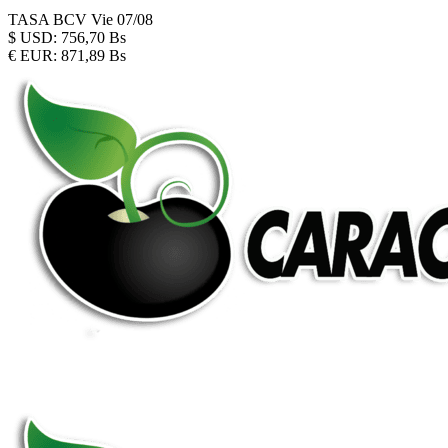
TASA BCV
Vie 07/08
$
USD:
756,70 Bs
€
EUR:
871,89 Bs