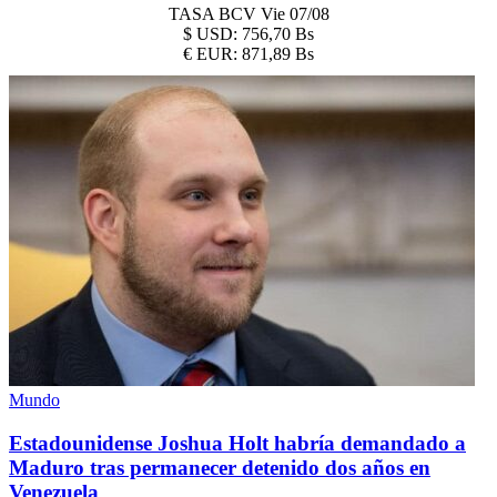
TASA BCV
Vie 07/08
$
USD:
756,70 Bs
€
EUR:
871,89 Bs
Mundo
Estadounidense Joshua Holt habría demandado a
Maduro tras permanecer detenido dos años en
Venezuela