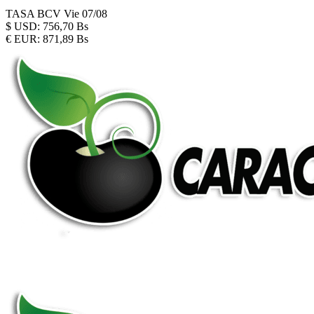
TASA BCV
Vie 07/08
$
USD:
756,70 Bs
€
EUR:
871,89 Bs