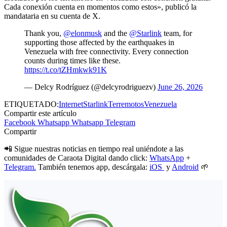
Cada conexión cuenta en momentos como estos», publicó la
mandataria en su cuenta de X.
Thank you,
@elonmusk
and the
@Starlink
team, for
supporting those affected by the earthquakes in
Venezuela with free connectivity. Every connection
counts during times like these.
https://t.co/tZHmkwk91K
— Delcy Rodríguez (@delcyrodriguezv)
June 26, 2026
ETIQUETADO:
Internet
Starlink
Terremotos
Venezuela
Compartir este artículo
Facebook
Whatsapp
Whatsapp
Telegram
Compartir
📲 Sigue nuestras noticias en tiempo real uniéndote a las
comunidades de Caraota Digital dando click:
WhatsApp
+
Telegram.
También tenemos app, descárgala:
iOS
y
Android
🌱