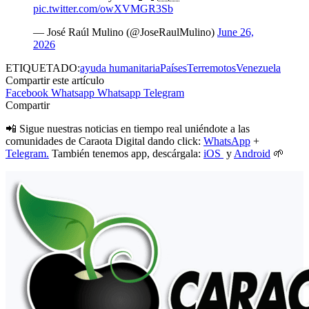
pic.twitter.com/owXVMGR3Sb
— José Raúl Mulino (@JoseRaulMulino)
June 26,
2026
ETIQUETADO:
ayuda humanitaria
Países
Terremotos
Venezuela
Compartir este artículo
Facebook
Whatsapp
Whatsapp
Telegram
Compartir
📲 Sigue nuestras noticias en tiempo real uniéndote a las
comunidades de Caraota Digital dando click:
WhatsApp
+
Telegram.
También tenemos app, descárgala:
iOS
y
Android
🌱