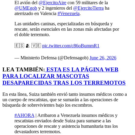
El avión del
@EjercitoAire
con 59 militares de la
@UMEgob
y 2 ingenieros del
@EjercitoTierra
ha
aterrizado en Valencia
#Venezuela
.
Las unidades caninas, especializadas en búsqueda y
rescate, serán esenciales en las zonas más afectadas por
el doble terremoto.
🇪🇸 🫂 🇻🇪
pic.twitter.com/c86oBummR1
— Ministerio Defensa (@Defensagob)
June 26, 2026
LEA TAMBIÉN:
ESTA ES LA PÁGINA WEB
PARA LOCALIZAR MASCOTAS
DESAPARECIDAS TRAS LOS TERREMOTOS
En esta línea, Suiza también envió tanto insumos médicos como a
un cuerpo de rescatistas, que se sumarán a las operaciones de
búsqueda de sobrevivientes bajo los escombros.
#AHORA
| Arribaron a Venezuela insumos médicos y
rescatistas enviados desde Suiza para sumarse a las
operaciones de rescate y asistencia humanitaria tras los
devastadores terremotos.