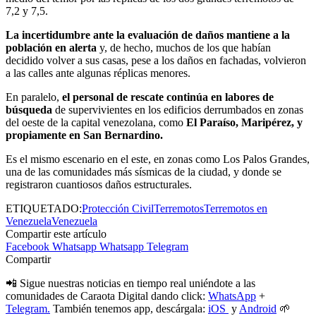
7,2 y 7,5.
La incertidumbre ante la evaluación de daños mantiene a la
población en alerta
y, de hecho, muchos de los que habían
decidido volver a sus casas, pese a los daños en fachadas, volvieron
a las calles ante algunas réplicas menores.
En paralelo,
el personal de rescate continúa en labores de
búsqueda
de supervivientes en los edificios derrumbados en zonas
del oeste de la capital venezolana, como
El Paraíso, Maripérez, y
propiamente en San Bernardino.
Es el mismo escenario en el este, en zonas como Los Palos Grandes,
una de las comunidades más sísmicas de la ciudad, y donde se
registraron cuantiosos daños estructurales.
ETIQUETADO:
Protección Civil
Terremotos
Terremotos en
Venezuela
Venezuela
Compartir este artículo
Facebook
Whatsapp
Whatsapp
Telegram
Compartir
📲 Sigue nuestras noticias en tiempo real uniéndote a las
comunidades de Caraota Digital dando click:
WhatsApp
+
Telegram.
También tenemos app, descárgala:
iOS
y
Android
🌱