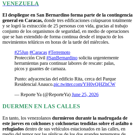
VENEZUELA
El despliegue en San Bernardino forma parte de la contingencia
general en Caracas,
donde tres edificaciones colapsaron totalmente
y se logró la extracción de 25 personas con vida, gracias al trabajo
conjunto de los organismos de seguridad, en medio de operaciones
que se han extendido de forma continua desde el impacto de los
movimientos telúricos en horas de la tarde del miércoles.
#25Jun
#Caracas
#Terremoto
Protección Civil
#SanBernardino
solicita urgentemente
herramientas para continuar labores de rescate: palas,
picos y guantes de carnaza.
Punto: adyacencias del edificio Rita, cerca del Parque
Residencial Anauco.
pic.twitter.com/YH0vQHZhCW
— Reporte Ya (@ReporteYa)
June 25, 2026
DUERMEN EN LAS CALLES
En tanto, los venezolanos
durmieron durante la madrugada de
este jueves en colchones y colchonetas tendidas sobre el asfalto o
refugiados
dentro de sus vehículos estacionados en las calles, en
medio del temor por las réplicas de los dos grandes terremotos de