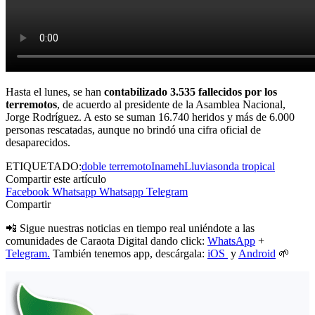
Hasta el lunes, se han
contabilizado 3.535 fallecidos por los
terremotos
, de acuerdo al presidente de la Asamblea Nacional,
Jorge Rodríguez. A esto se suman 16.740 heridos y más de 6.000
personas rescatadas, aunque no brindó una cifra oficial de
desaparecidos.
ETIQUETADO:
doble terremoto
Inameh
Lluvias
onda tropical
Compartir este artículo
Facebook
Whatsapp
Whatsapp
Telegram
Compartir
📲 Sigue nuestras noticias en tiempo real uniéndote a las
comunidades de Caraota Digital dando click:
WhatsApp
+
Telegram.
También tenemos app, descárgala:
iOS
y
Android
🌱