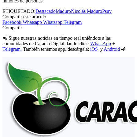
millones de personas.
ETIQUETADO:
Destacado
Maduro
Nicolás Maduro
Psuv
Compartir este artículo
Facebook
Whatsapp
Whatsapp
Telegram
Compartir
📲 Sigue nuestras noticias en tiempo real uniéndote a las
comunidades de Caraota Digital dando click:
WhatsApp
+
Telegram.
También tenemos app, descárgala:
iOS
y
Android
🌱