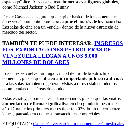
espacio público. A esto se suman
homenajes a figuras globales
,
como Michael Jackson o Bad Bunny.
Desde Cavececo aseguran que el pilar básico de los comerciales
debe ser el entretenimiento para
captar el interés de los usuarios
.
Las salas de cine son un «ancla» dentro de la nueva estrategia de
mercado del sector.
TAMBIÉN TE PUEDE INTERESAR:
INGRESOS
POR EXPORTACIONES PETROLERAS DE
VENEZUELA LLEGAN A UNOS 5.000
MILLONES DE DÓLARES
Los cines se vuelven un lugar crucial dentro de la estructura
comercial, puesto que
atraen a un importante público cautivo
. Al
ir a las salas, también se generan visitas a otros establecimientos,
como tiendas o las áreas de comida.
Estas estrategias parecen estar funcionando, puesto que
las visitas
aumentaron de forma significativa
en el segundo trimestre del
año. Durante los primeros meses de este 2026, hubo un comienzo
lento y pausado en cuanto a transacciones comerciales.
ETIQUETADO:
Caracas
Cavececo
Centros comerciales
Cines
locales