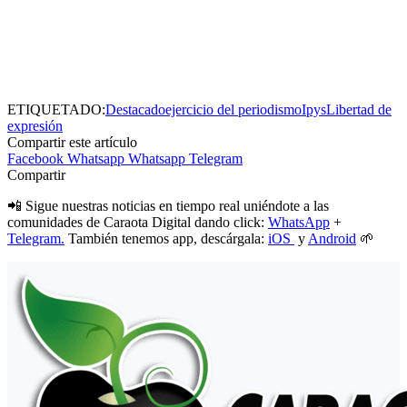
ETIQUETADO:
Destacado
ejercicio del periodismo
Ipys
Libertad de
expresión
Compartir este artículo
Facebook
Whatsapp
Whatsapp
Telegram
Compartir
📲 Sigue nuestras noticias en tiempo real uniéndote a las
comunidades de Caraota Digital dando click:
WhatsApp
+
Telegram.
También tenemos app, descárgala:
iOS
y
Android
🌱