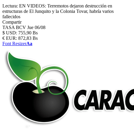
Lectura:
EN VIDEOS: Terremotos dejaron destrucción en
estructuras de El Junquito y la Colonia Tovar, habría varios
fallecidos
Compartir
TASA BCV
Jue 06/08
$
USD:
755,90 Bs
€
EUR:
872,83 Bs
Font Resizer
Aa