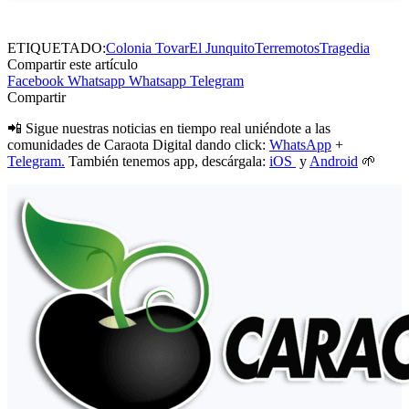
ETIQUETADO:
Colonia Tovar
El Junquito
Terremotos
Tragedia
Compartir este artículo
Facebook
Whatsapp
Whatsapp
Telegram
Compartir
📲 Sigue nuestras noticias en tiempo real uniéndote a las
comunidades de Caraota Digital dando click:
WhatsApp
+
Telegram.
También tenemos app, descárgala:
iOS
y
Android
🌱