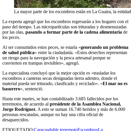
La mayor parte de los escombros están en La Guaira, la entidad 
La experta agregó que los escombros regresarán a los hogares con el
paso del tiempo. Las micropartículas son trituradas y desmenuzadas
por las olas,
pasando a formar parte de la cadena alimentaria
de
los peces.
Al ser consumidos estos peces, se estaría «
generando un problema
de salud pública
» entre la ciudadanía. «Estos desechos representan
un riesgo para la navegación y la pesca artesanal porque se
convierten en trampas invisibles», agregó.
La especialista concluyó que la mejor opción es «trasladar los
escombros a canteras secas designadas tierra adentro, donde el
material pueda ser triturado, clasificado y reciclado». «
El mar no es
basurero
», sentenció.
Hasta este martes, se han contabilizado 3.685 fallecidos por los
terremotos, de acuerdo al
presidente de la Asamblea Nacional,
Jorge Rodríguez
. A esto se suman 16.740 heridos y más de 6.000
personas rescatadas, aunque no hay una cifra oficial de
desaparecidos.
ETIQUETADO:
Caracas
doble terremoto
Escombros
La