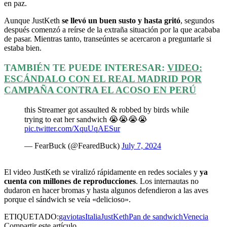
en paz.
Aunque JustKeth
se llevó un buen susto y hasta gritó
, segundos
después comenzó a reírse de la extraña situación por la que acababa
de pasar. Mientras tanto, transeúntes se acercaron a preguntarle si
estaba bien.
TAMBIÉN TE PUEDE INTERESAR:
VIDEO:
ESCÁNDALO CON EL REAL MADRID POR
CAMPAÑA CONTRA EL ACOSO EN PERÚ
this Streamer got assaulted & robbed by birds while
trying to eat her sandwich 😭😭😭😭
pic.twitter.com/XquUqAESur
— FearBuck (@FearedBuck)
July 7, 2024
El video JustKeth se viralizó rápidamente en redes sociales y
ya
cuenta con millones de reproducciones
. Los internautas no
dudaron en hacer bromas y hasta algunos defendieron a las aves
porque el sándwich se veía «delicioso».
ETIQUETADO:
gaviotas
Italia
JustKeth
Pan de sandwich
Venecia
Compartir este artículo