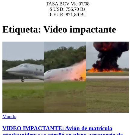
TASA BCV
Vie 07/08
$
USD:
756,70 Bs
€
EUR:
871,89 Bs
Etiqueta:
Video impactante
Mundo
VIDEO IMPACTANTE: Avión de matrícula
estadounidense se estrelló en pleno aeropuerto de