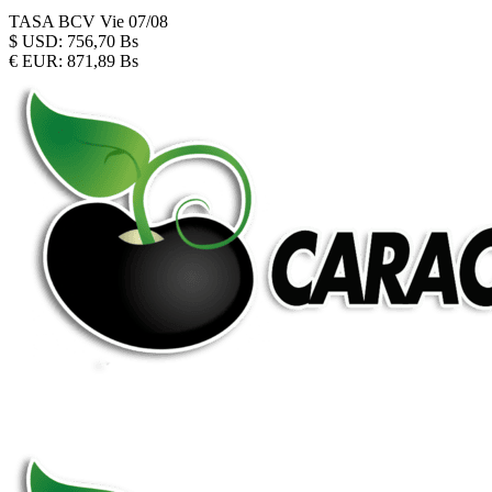
TASA BCV
Vie 07/08
$
USD:
756,70 Bs
€
EUR:
871,89 Bs