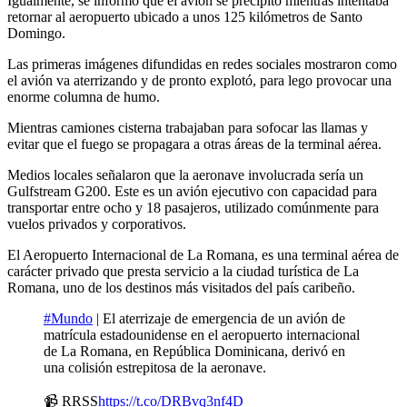
Igualmente, se informó que el avión se precipitó mientras intentaba
retornar al aeropuerto ubicado a unos 125 kilómetros de Santo
Domingo.
Las primeras imágenes difundidas en redes sociales mostraron como
el avión va aterrizando y de pronto explotó, para lego provocar una
enorme columna de humo.
Mientras camiones cisterna trabajaban para sofocar las llamas y
evitar que el fuego se propagara a otras áreas de la terminal aérea.
Medios locales señalaron que la aeronave involucrada sería un
Gulfstream G200. Este es un avión ejecutivo con capacidad para
transportar entre ocho y 18 pasajeros, utilizado comúnmente para
vuelos privados y corporativos.
El Aeropuerto Internacional de La Romana, es una terminal aérea de
carácter privado que presta servicio a la ciudad turística de La
Romana, uno de los destinos más visitados del país caribeño.
#Mundo
| El aterrizaje de emergencia de un avión de
matrícula estadounidense en el aeropuerto internacional
de La Romana, en República Dominicana, derivó en
una colisión estrepitosa de la aeronave.
📹 RRSS
https://t.co/DRBvq3nf4D