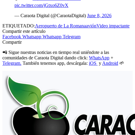
pic.twitter.com/jGtxo6Z0vX
— Caraota Digital (@CaraotaDigital)
June 8, 2026
ETIQUETADO:
Aeropuerto de La Romana
avión
Video impactante
Compartir este artículo
Facebook
Whatsapp
Whatsapp
Telegram
Compartir
📲 Sigue nuestras noticias en tiempo real uniéndote a las
comunidades de Caraota Digital dando click:
WhatsApp
+
Telegram.
También tenemos app, descárgala:
iOS
y
Android
🌱