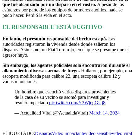
que fue alcanzado por un disparo en el rostro.
A pesar de los
esfuerzos por parte de los equipos de primeros auxilios, nada se
pudo hacer. Perdió la vida en el acto.
EL RESPONSABLE ESTÁ FUGITIVO
En tanto, el presunto responsable del hecho escapó.
Las
autoridades registraron la vivienda desde donde salieron los
disparos. Asimismo, un Fiat Toro rojo, en el que se presume que el
agresor huyó.
Sin embargo, los agentes policiales solo encontraron durante el
allanamiento diversas armas de fuego.
Hallaron, por ejemplo, una
escopeta modificada para calibre 22, una escopeta calibre 12 y
varias municiones.
Un hombre que escuchó varios disparos provenientes
de la casa de su vecino se asomó para investigar y
resultó impactado
pic.twitter.com/Y3WjegGUj8
— Actualidad Viral (@ActualidaViral)
March 14, 2024
ETIQUETADO:
Disparos
Video impactante
video sensible
video viral