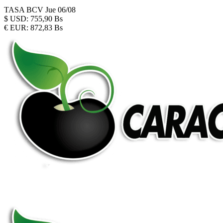
TASA BCV
Jue 06/08
$
USD:
755,90 Bs
€
EUR:
872,83 Bs