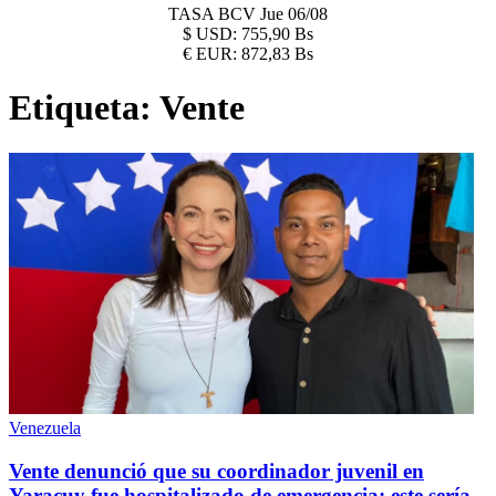
TASA BCV
Jue 06/08
$
USD:
755,90 Bs
€
EUR:
872,83 Bs
Etiqueta:
Vente
Venezuela
Vente denunció que su coordinador juvenil en
Yaracuy fue hospitalizado de emergencia: este sería