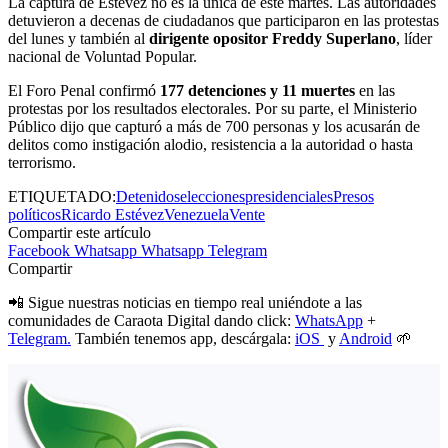
La captura de Estévez no es la única de este martes. Las autoridades
detuvieron a decenas de ciudadanos que participaron en las protestas
del lunes y también al
dirigente opositor Freddy Superlano
, líder
nacional de Voluntad Popular.
El Foro Penal confirmó
177 detenciones y 11 muertes
en las
protestas por los resultados electorales. Por su parte, el Ministerio
Público dijo que capturó a más de 700 personas y los acusarán de
delitos como instigación alodio, resistencia a la autoridad o hasta
terrorismo.
ETIQUETADO:
Detenidos
elecciones
presidenciales
Presos
políticos
Ricardo Estévez
Venezuela
Vente
Compartir este artículo
Facebook
Whatsapp
Whatsapp
Telegram
Compartir
📲 Sigue nuestras noticias en tiempo real uniéndote a las
comunidades de Caraota Digital dando click:
WhatsApp
+
Telegram.
También tenemos app, descárgala:
iOS
y
Android
🌱