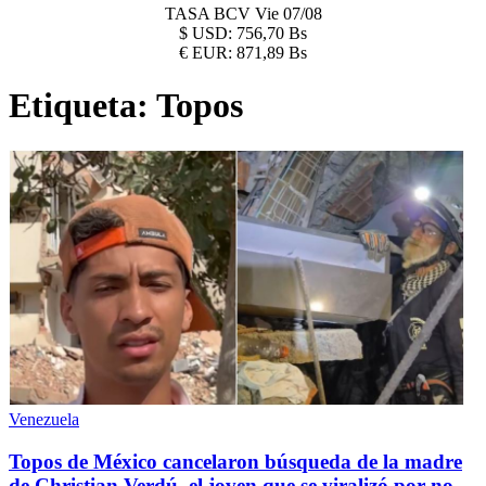
TASA BCV
Vie 07/08
$
USD:
756,70 Bs
€
EUR:
871,89 Bs
Etiqueta:
Topos
Venezuela
Topos de México cancelaron búsqueda de la madre
de Christian Verdú, el joven que se viralizó por no