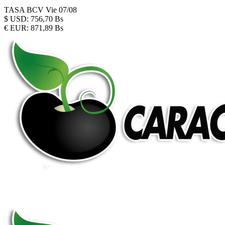
TASA BCV
Vie 07/08
$
USD:
756,70 Bs
€
EUR:
871,89 Bs