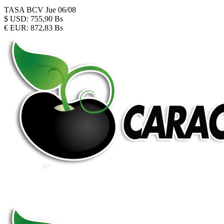
TASA BCV
Jue 06/08
$
USD:
755,90 Bs
€
EUR:
872,83 Bs