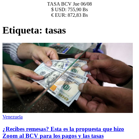
TASA BCV
Jue 06/08
$
USD:
755,90 Bs
€
EUR:
872,83 Bs
Etiqueta:
tasas
Venezuela
¿Recibes remesas? Esta es la propuesta que hizo
Zoom al BCV para los pagos y las tasas