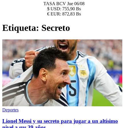
TASA BCV
Jue 06/08
$
USD:
755,90 Bs
€
EUR:
872,83 Bs
Etiqueta:
Secreto
Deportes
Lionel Messi y su secreto para jugar a un altísimo
nivel a sus 39 años