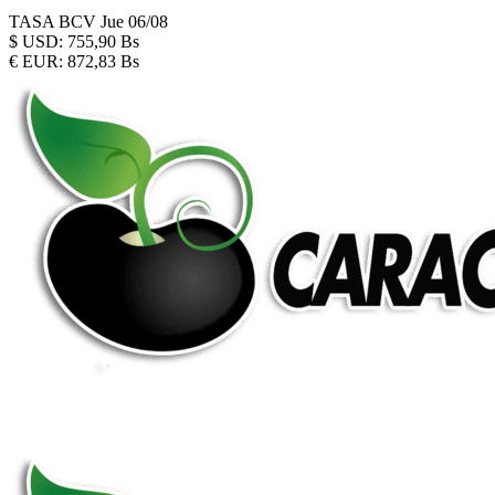
TASA BCV
Jue 06/08
$
USD:
755,90 Bs
€
EUR:
872,83 Bs