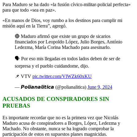
Para Maduro se ha dado «la fusión cívico-militar-policial perfecta»
para que todo «sea en paz».
«En manos de Dios, voy rumbo a los destinos para cumplir mi
misión aquí en la Tierra”, agregó.
🔴 Maduro afirmó que existe un grupo de sicarios
financiados por Leopoldo López, Julio Borges, António
Ledezma, María Corina Machado para asesinarlo.
🗣️ Por eso mis llegadas en todos lados deben de ser de
sorpresa y el pueblo cuidandome, dijo.
📌 VTV
pic.twitter.com/VlWZk60xKU
— 𝙋𝙤𝙡𝙞𝙖𝙣𝙖𝙡𝙞𝙩𝙞𝙘𝙖 (@polianalitica)
June 9, 2024
ACUSADOS DE CONSPIRADORES SIN
PRUEBAS
Es importante recordar que no es la primera vez que Nicolás
Maduro acusa de conspiradores a Borges, López, Ledezma y
Machado. No obstante, nunca se ha logrado comprobar la
participación de estos en supuestos planes magnicidas.