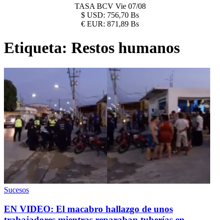
TASA BCV
Vie 07/08
$
USD:
756,70 Bs
€
EUR:
871,89 Bs
Etiqueta:
Restos humanos
Sucesos
EN VIDEO: El macabro hallazgo de unos
trabajadores mientras reparaban tuberías en