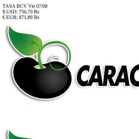
TASA BCV
Vie 07/08
$
USD:
756,70 Bs
€
EUR:
871,89 Bs