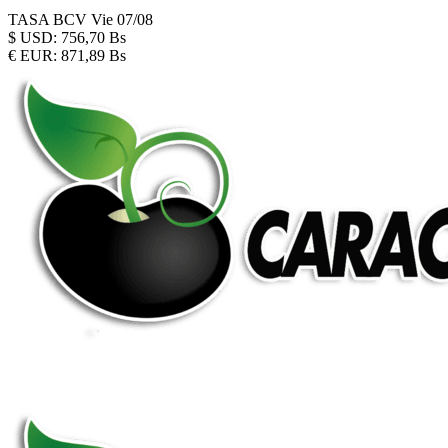
TASA BCV
Vie 07/08
$
USD:
756,70 Bs
€
EUR:
871,89 Bs