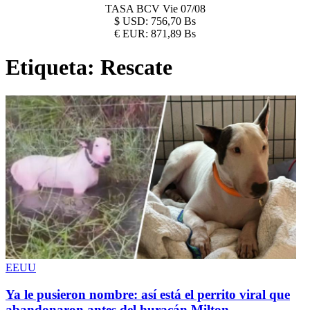
TASA BCV
Vie 07/08
$
USD:
756,70 Bs
€
EUR:
871,89 Bs
Etiqueta:
Rescate
EEUU
Ya le pusieron nombre: así está el perrito viral que
abandonaron antes del huracán Milton