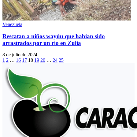
Venezuela
Rescatan a niños wayúu que habían sido
arrastrados por un río en Zulia
8 de julio de 2024
1
2
…
16
17
18
19
20
…
24
25