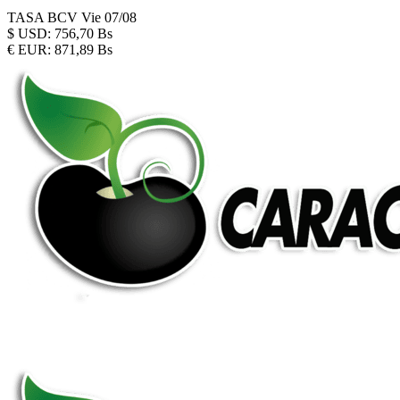
TASA BCV
Vie 07/08
$
USD:
756,70 Bs
€
EUR:
871,89 Bs