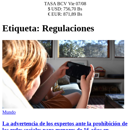
TASA BCV
Vie 07/08
$
USD:
756,70 Bs
€
EUR:
871,89 Bs
Etiqueta:
Regulaciones
Mundo
La advertencia de los expertos ante la prohibición de
las redes sociales para menores de 16 años en