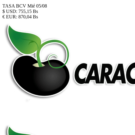
TASA BCV
Mié 05/08
$
USD:
755,15 Bs
€
EUR:
870,04 Bs