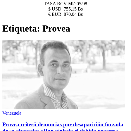
TASA BCV
Mié 05/08
$
USD:
755,15 Bs
€
EUR:
870,04 Bs
Etiqueta:
Provea
Venezuela
Provea reiteró denuncias por desaparición forzada
de su abogado: «Han violado el debido proceso»