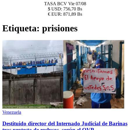
TASA BCV
Vie 07/08
$
USD:
756,70 Bs
€
EUR:
871,89 Bs
Etiqueta:
prisiones
Venezuela
Destituido director del Internado Judicial de Barinas
tras protesta de reclusos, según el OVP