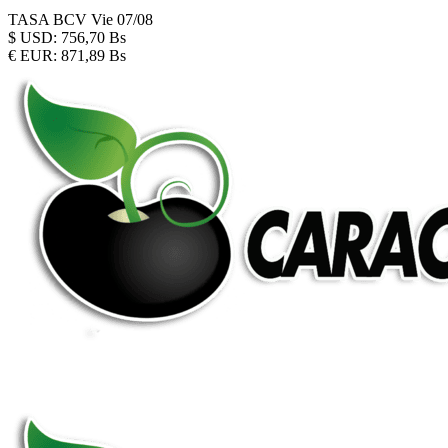
TASA BCV
Vie 07/08
$
USD:
756,70 Bs
€
EUR:
871,89 Bs