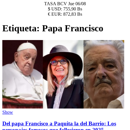
TASA BCV
Jue 06/08
$
USD:
755,90 Bs
€
EUR:
872,83 Bs
Etiqueta:
Papa Francisco
Show
Del papa Francisco a Paquita la del Barrio: Los
personajes famosos que fallecieron en 2025