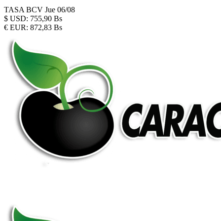
TASA BCV
Jue 06/08
$
USD:
755,90 Bs
€
EUR:
872,83 Bs