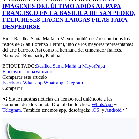
IMÁGENES DEL ÚLTIMO ADIÓS AL PAPA
FRANCISCO EN LA BASÍLICA DE SAN PEDRO,
FELIGRESES HACEN LARGAS FILAS PARA
DESPEDIRSE
En la Basílica Santa María la Mayor también están sepultados los
restos de Gian Lorenzo Bernini, uno de los mayores representantes
del arte barroco. Así como la hermana del emperador francés,
Napoleón Bonaparte, Paulina.
ETIQUETADO:
Basílica Santa María la Mayor
Papa
Francisco
Tumba
Vaticano
Compartir este artículo
Facebook
Whatsapp
Whatsapp
Telegram
Compartir
📲 Sigue nuestras noticias en tiempo real uniéndote a las
comunidades de Caraota Digital dando click:
WhatsApp
+
Telegram.
También tenemos app, descárgala:
iOS
y
Android
🌱