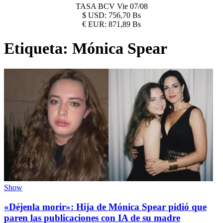
TASA BCV
Vie 07/08
$
USD:
756,70 Bs
€
EUR:
871,89 Bs
Etiqueta:
Mónica Spear
Show
«Déjenla morir»: Hija de Mónica Spear pidió que
paren las publicaciones con IA de su madre