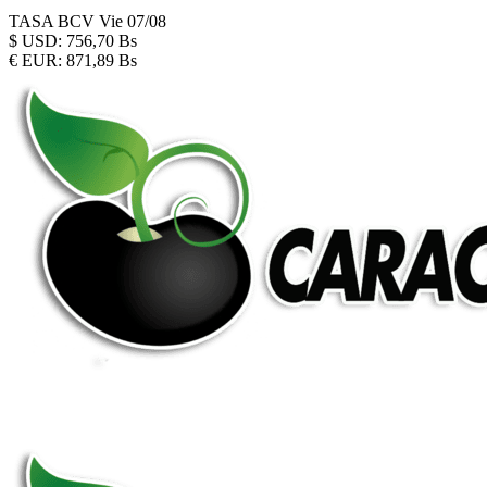
TASA BCV
Vie 07/08
$
USD:
756,70 Bs
€
EUR:
871,89 Bs