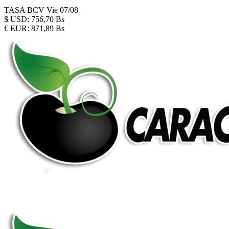
TASA BCV
Vie 07/08
$
USD:
756,70 Bs
€
EUR:
871,89 Bs