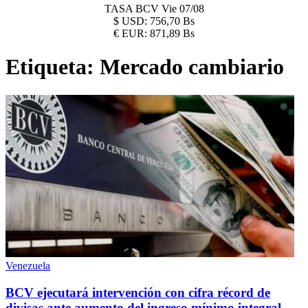
TASA BCV
Vie 07/08
$
USD:
756,70 Bs
€
EUR:
871,89 Bs
Etiqueta:
Mercado cambiario
Venezuela
BCV ejecutará intervención con cifra récord de
divisas ante aumento del ingreso mínimo integral