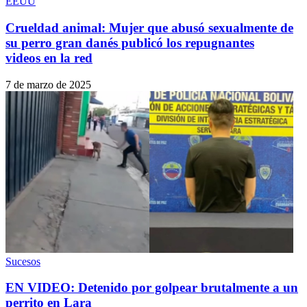
EEUU
Crueldad animal: Mujer que abusó sexualmente de
su perro gran danés publicó los repugnantes
videos en la red
7 de marzo de 2025
Sucesos
EN VIDEO: Detenido por golpear brutalmente a un
perrito en Lara