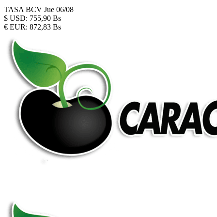
TASA BCV
Jue 06/08
$
USD:
755,90 Bs
€
EUR:
872,83 Bs