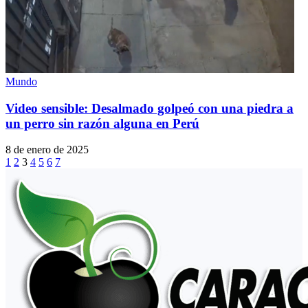
Mundo
Video sensible: Desalmado golpeó con una piedra a
un perro sin razón alguna en Perú
8 de enero de 2025
1
2
3
4
5
6
7