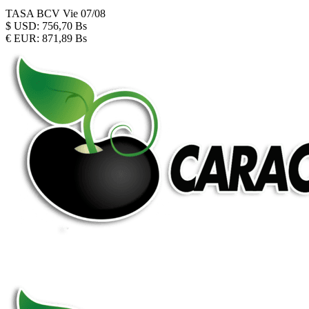
TASA BCV
Vie 07/08
$
USD:
756,70 Bs
€
EUR:
871,89 Bs