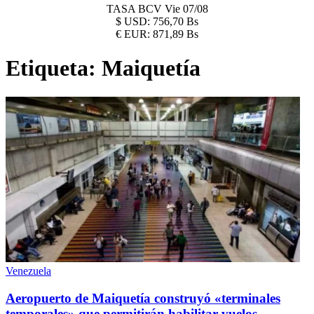
TASA BCV
Vie 07/08
$
USD:
756,70 Bs
€
EUR:
871,89 Bs
Etiqueta:
Maiquetía
Venezuela
Aeropuerto de Maiquetía construyó «terminales
temporales» que permitirán habilitar vuelos