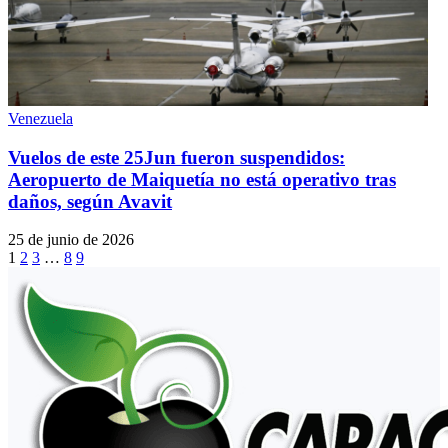
Venezuela
Vuelos de este 25Jun fueron suspendidos:
Aeropuerto de Maiquetía no está operativo tras
daños, según Avavit
25 de junio de 2026
1
2
3
…
8
9