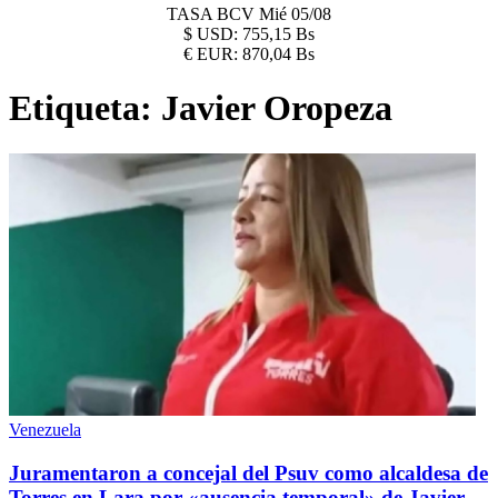
TASA BCV
Mié 05/08
$
USD:
755,15 Bs
€
EUR:
870,04 Bs
Etiqueta:
Javier Oropeza
Venezuela
Juramentaron a concejal del Psuv como alcaldesa de
Torres en Lara por «ausencia temporal» de Javier