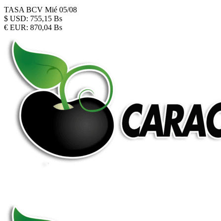
TASA BCV
Mié 05/08
$
USD:
755,15 Bs
€
EUR:
870,04 Bs