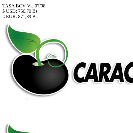
TASA BCV
Vie 07/08
$
USD:
756,70 Bs
€
EUR:
871,89 Bs