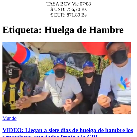
TASA BCV
Vie 07/08
$
USD:
756,70 Bs
€
EUR:
871,89 Bs
Etiqueta:
Huelga de Hambre
Mundo
VIDEO: Llegan a siete días de huelga de hambre los
venezolanos apostados frente a la CPI