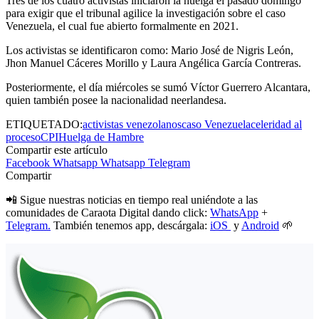
Tres de los cuatro activistas iniciaron la huelga el pasado domingo
para exigir que el tribunal agilice la investigación sobre el caso
Venezuela, el cual fue abierto formalmente en 2021.
Los activistas se identificaron como: Mario José de Nigris León,
Jhon Manuel Cáceres Morillo y Laura Angélica García Contreras.
Posteriormente, el día miércoles se sumó Víctor Guerrero Alcantara,
quien también posee la nacionalidad neerlandesa.
ETIQUETADO:
activistas venezolanos
caso Venezuela
celeridad al
proceso
CPI
Huelga de Hambre
Compartir este artículo
Facebook
Whatsapp
Whatsapp
Telegram
Compartir
📲 Sigue nuestras noticias en tiempo real uniéndote a las
comunidades de Caraota Digital dando click:
WhatsApp
+
Telegram.
También tenemos app, descárgala:
iOS
y
Android
🌱