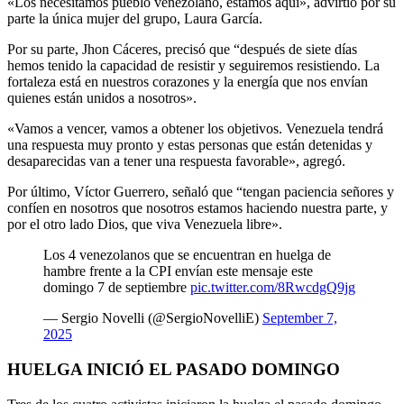
«Los necesitamos pueblo venezolano, estamos aquí», advirtió por su
parte la única mujer del grupo, Laura García.
Por su parte, Jhon Cáceres, precisó que “después de siete días
hemos tenido la capacidad de resistir y seguiremos resistiendo. La
fortaleza está en nuestros corazones y la energía que nos envían
quienes están unidos a nosotros».
«Vamos a vencer, vamos a obtener los objetivos. Venezuela tendrá
una respuesta muy pronto y estas personas que están detenidas y
desaparecidas van a tener una respuesta favorable», agregó.
Por último, Víctor Guerrero, señaló que “tengan paciencia señores y
confíen en nosotros que nosotros estamos haciendo nuestra parte, y
por el otro lado Dios, que viva Venezuela libre».
Los 4 venezolanos que se encuentran en huelga de
hambre frente a la CPI envían este mensaje este
domingo 7 de septiembre
pic.twitter.com/8RwcdgQ9jg
— Sergio Novelli (@SergioNovelliE)
September 7,
2025
HUELGA INICIÓ EL PASADO DOMINGO