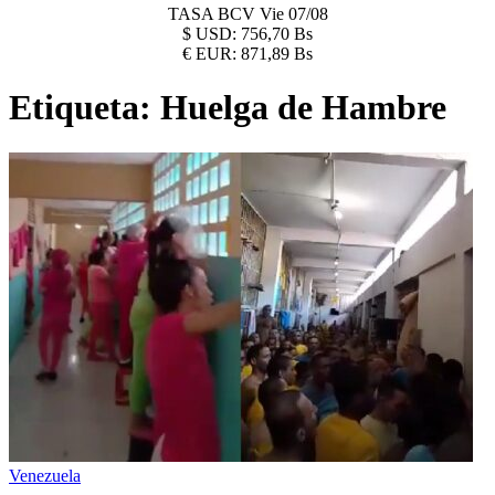
TASA BCV
Vie 07/08
$
USD:
756,70 Bs
€
EUR:
871,89 Bs
Etiqueta:
Huelga de Hambre
Venezuela