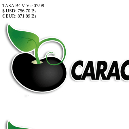
TASA BCV
Vie 07/08
$
USD:
756,70 Bs
€
EUR:
871,89 Bs