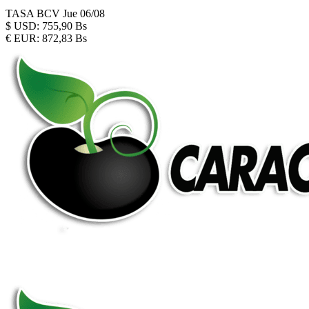
TASA BCV
Jue 06/08
$
USD:
755,90 Bs
€
EUR:
872,83 Bs