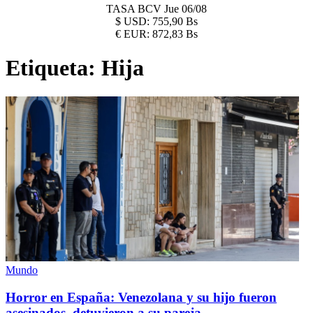
TASA BCV
Jue 06/08
$
USD:
755,90 Bs
€
EUR:
872,83 Bs
Etiqueta:
Hija
Mundo
Horror en España: Venezolana y su hijo fueron
asesinados, detuvieron a su pareja