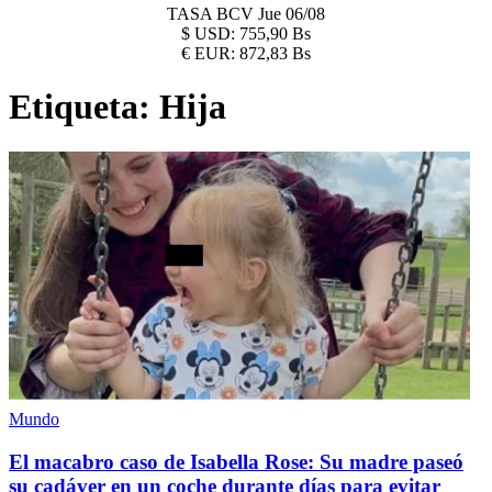
TASA BCV
Jue 06/08
$
USD:
755,90 Bs
€
EUR:
872,83 Bs
Etiqueta:
Hija
Mundo
El macabro caso de Isabella Rose: Su madre paseó
su cadáver en un coche durante días para evitar