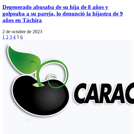
Degenerado abusaba de su hija de 8 años y
golpeaba a su pareja, lo denunció la hijastra de 9
años en Táchira
2 de octubre de 2023
1
2
3
4
5
6