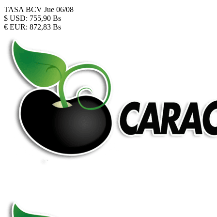
TASA BCV
Jue 06/08
$
USD:
755,90 Bs
€
EUR:
872,83 Bs