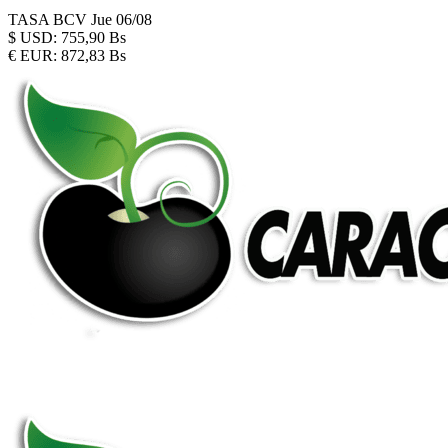
TASA BCV
Jue 06/08
$
USD:
755,90 Bs
€
EUR:
872,83 Bs