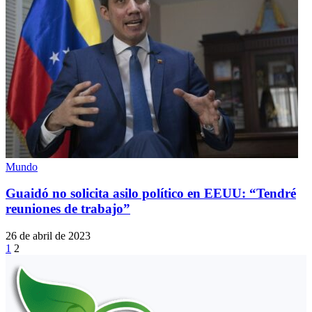
Mundo
Guaidó no solicita asilo político en EEUU: “Tendré
reuniones de trabajo”
26 de abril de 2023
1
2