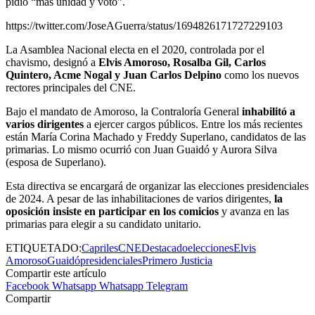
pidió “más unidad y voto”.
https://twitter.com/JoseAGuerra/status/1694826171727229103
La Asamblea Nacional electa en el 2020, controlada por el
chavismo, designó a
Elvis Amoroso, Rosalba Gil, Carlos
Quintero, Acme Nogal y Juan Carlos Delpino
como los nuevos
rectores principales del CNE.
Bajo el mandato de Amoroso, la Contraloría General
inhabilitó a
varios dirigentes
a ejercer cargos públicos. Entre los más recientes
están María Corina Machado y Freddy Superlano, candidatos de las
primarias. Lo mismo ocurrió con Juan Guaidó y Aurora Silva
(esposa de Superlano).
Esta directiva se encargará de organizar las elecciones presidenciales
de 2024. A pesar de las inhabilitaciones de varios dirigentes,
la
oposición insiste en participar en los comicios
y avanza en las
primarias para elegir a su candidato unitario.
ETIQUETADO:
Capriles
CNE
Destacado
elecciones
Elvis
Amoroso
Guaidó
presidenciales
Primero Justicia
Compartir este artículo
Facebook
Whatsapp
Whatsapp
Telegram
Compartir