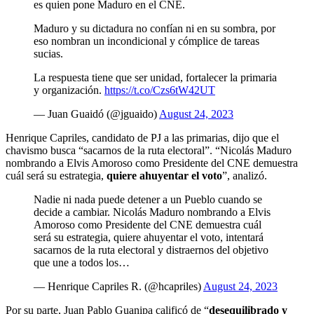
es quien pone Maduro en el CNE.
Maduro y su dictadura no confían ni en su sombra, por
eso nombran un incondicional y cómplice de tareas
sucias.
La respuesta tiene que ser unidad, fortalecer la primaria
y organización.
https://t.co/Czs6tW42UT
— Juan Guaidó (@jguaido)
August 24, 2023
Henrique Capriles, candidato de PJ a las primarias, dijo que el
chavismo busca “sacarnos de la ruta electoral”. “Nicolás Maduro
nombrando a Elvis Amoroso como Presidente del CNE demuestra
cuál será su estrategia,
quiere ahuyentar el voto
”, analizó.
Nadie ni nada puede detener a un Pueblo cuando se
decide a cambiar. Nicolás Maduro nombrando a Elvis
Amoroso como Presidente del CNE demuestra cuál
será su estrategia, quiere ahuyentar el voto, intentará
sacarnos de la ruta electoral y distraernos del objetivo
que une a todos los…
— Henrique Capriles R. (@hcapriles)
August 24, 2023
Por su parte, Juan Pablo Guanipa calificó de “
desequilibrado y