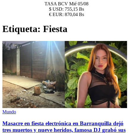
TASA BCV
Mié 05/08
$
USD:
755,15 Bs
€
EUR:
870,04 Bs
Etiqueta:
Fiesta
Mundo
Masacre en fiesta electrónica en Barranquilla dejó
tres muertos y nueve heridos, famosa DJ grabó sus