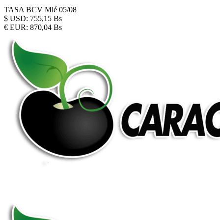
TASA BCV
Mié 05/08
$
USD:
755,15 Bs
€
EUR:
870,04 Bs