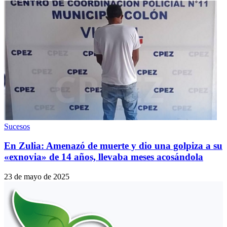
Sucesos
En Zulia: Amenazó de muerte y dio una golpiza a su
«exnovia» de 14 años, llevaba meses acosándola
23 de mayo de 2025