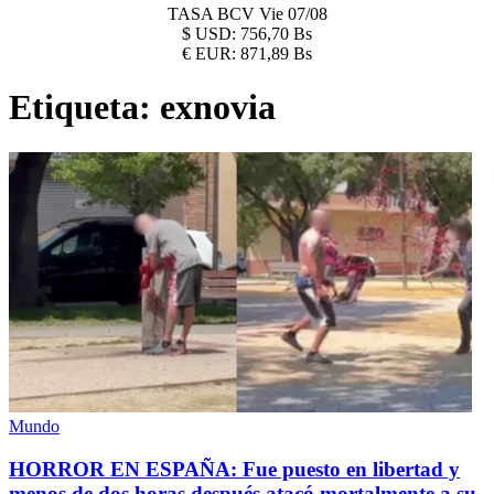
TASA BCV
Vie 07/08
$
USD:
756,70 Bs
€
EUR:
871,89 Bs
Etiqueta:
exnovia
Mundo
HORROR EN ESPAÑA: Fue puesto en libertad y
menos de dos horas después atacó mortalmente a su