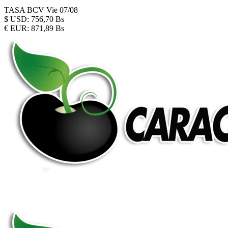
TASA BCV
Vie 07/08
$
USD:
756,70 Bs
€
EUR:
871,89 Bs