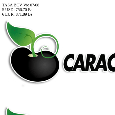
TASA BCV
Vie 07/08
$
USD:
756,70 Bs
€
EUR:
871,89 Bs