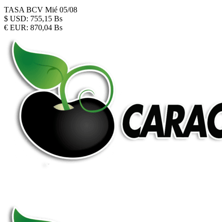
TASA BCV
Mié 05/08
$
USD:
755,15 Bs
€
EUR:
870,04 Bs