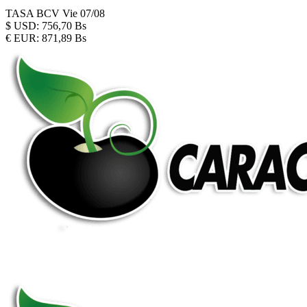
TASA BCV
Vie 07/08
$
USD:
756,70 Bs
€
EUR:
871,89 Bs